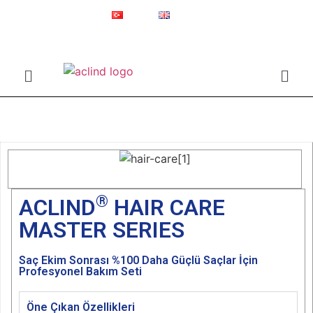
Kuruluş 1987
Online Mağaza
Türkçe
English
®
ACLIND
Actoglobal'in tescilli ticari markasıdır.
Anasayfa
ACLIND HAIR CARE MASTER SERIES
®
ACLIND
HAIR CARE
MASTER SERIES
Saç Ekim Sonrası %100 Daha Güçlü Saçlar İçin
Profesyonel Bakım Seti
Öne Çıkan Özellikleri