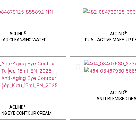
®
®
ACLIND
ACLIND
LLAR CLEANSING WATER
DUAL-ACTIVE MAKE-UP 
®
ACLIND
ANTI-BLEMISH CRE
®
ACLIND
GING EYE CONTOUR CREAM