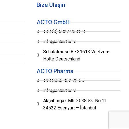
Bize Ulaşın
ACTO GmbH
+49 (0) 5022 9801-0
info@aclind.com
Schulstrasse 8 • 31613 Wietzen-
Holte Deutschland
ACTO Pharma
+90 0850 432 22 86
info@aclind.com
Akçaburgaz Mh. 3038 Sk. No:11
34522 Esenyurt – İstanbul