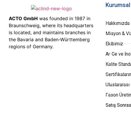
Kurumsal
ACTO GmbH
was founded in 1987 in
Hakkımızda
Braunschweig, where its headquarters
is located, and maintains branches in
Misyon & Vi
the Bavaria and Baden-Württemberg
Ekibimiz
regions of Germany.
Ar-Ge ve İn
Kalite Stand
Sertifikaları
Uluslararası
Fason Üreti
Satış Sonras