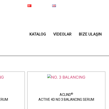
Online Mağaza
Türkçe
English
Since 1987
KATALOG
VİDEOLAR
BİZE ULAŞIN
®
ACLIND
SERUM
ACTIVE 4D NO:3 BALANCING SERUM