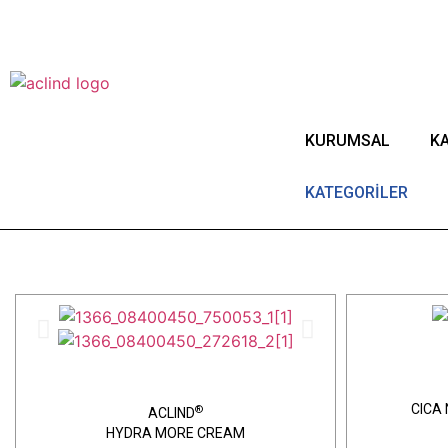
®
Kuruluş 1987
ACLIND
Actoglobal'in tescilli ti
Since 1987
KURUMSAL
KA
KATEGORİLER
Anasayfa
Cilt Bakım
CICA
®
ACLIND
HYDRA MORE CREAM