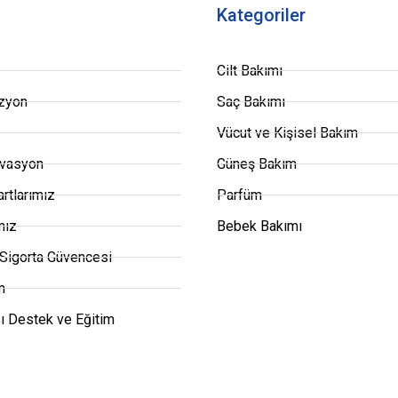
Kategoriler
Cilt Bakımı
zyon
Saç Bakımı
Vücut ve Kişisel Bakım
ovasyon
Güneş Bakım
artlarımız
Parfüm
mız
Bebek Bakımı
 Sigorta Güvencesi
m
ı Destek ve Eğitim
®
2022 ACLIND
Tüm hakları saklıdır.