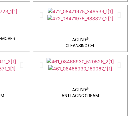
REMOVER
®
ACLIND
CLEANSING GEL
®
ACLIND
AM
ANTI-AGING CREAM