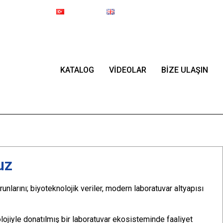
Online Mağaza
Türkçe
English
Since 1987
KATALOG
VİDEOLAR
BİZE ULAŞIN
uz
nlarını; biyoteknolojik veriler, modern laboratuvar altyapısı
lojiyle donatılmış bir laboratuvar ekosisteminde faaliyet