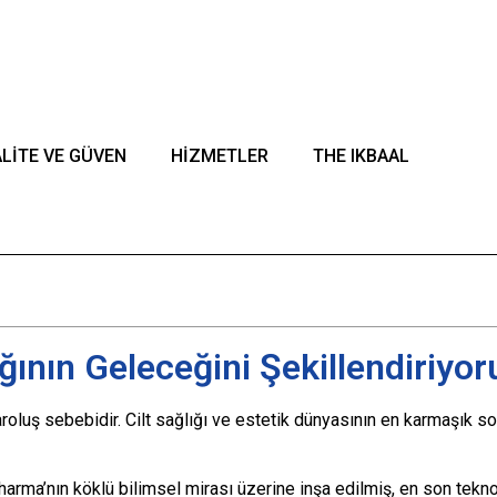
cari markasıdır.
LİTE VE GÜVEN
HİZMETLER
THE IKBAAL
ığının Geleceğini Şekillendiriyor
luş sebebidir. Cilt sağlığı ve estetik dünyasının en karmaşık soru
arma’nın köklü bilimsel mirası üzerine inşa edilmiş, en son tekno