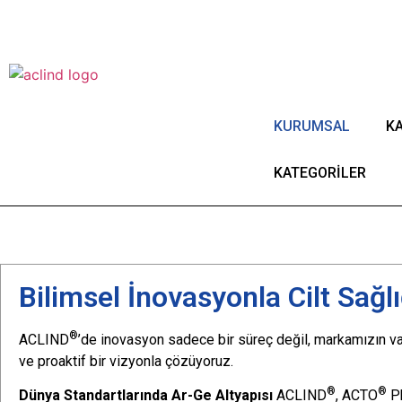
®
Kuruluş 1987
ACLIND
Actoglobal'in tescilli ti
Since 1987
KURUMSAL
KA
KATEGORİLER
Anasayfa
Ar-Ge ve İnovasyon
Bilimsel İnovasyonla Cilt Sağl
®
ACLIND
’de inovasyon sadece bir süreç değil, markamızın varo
ve proaktif bir vizyonla çözüyoruz.
®
®
Dünya Standartlarında Ar-Ge Altyapısı
ACLIND
, ACTO
Ph