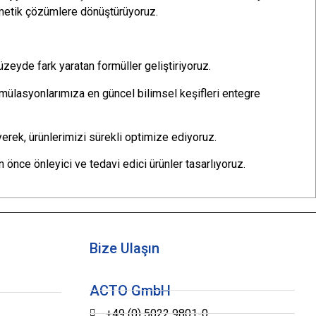
ozmetik çözümlere dönüştürüyoruz.
üzeyde fark yaratan formüller geliştiriyoruz.
formülasyonlarımıza en güncel bilimsel keşifleri entegre
eyerek, ürünlerimizi sürekli optimize ediyoruz.
 önce önleyici ve tedavi edici ürünler tasarlıyoruz.
Bize Ulaşın
ACTO GmbH
+49 (0) 5022 9801-0