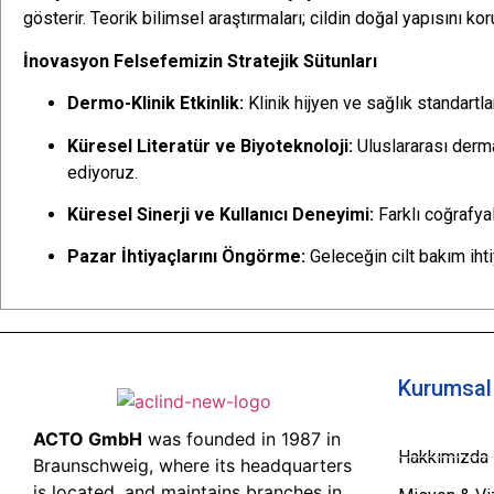
gösterir. Teorik bilimsel araştırmaları; cildin doğal yapısın
İnovasyon Felsefemizin Stratejik Sütunları
Dermo-Klinik Etkinlik:
Klinik hijyen ve sağlık standartl
Küresel Literatür ve Biyoteknoloji:
Uluslararası dermat
ediyoruz.
Küresel Sinerji ve Kullanıcı Deneyimi:
Farklı coğrafyal
Pazar İhtiyaçlarını Öngörme:
Geleceğin cilt bakım ihti
Kurumsal
ACTO GmbH
was founded in 1987 in
Hakkımızda
Braunschweig, where its headquarters
is located, and maintains branches in