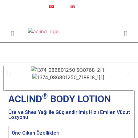
Kuruluş 1987
Online Mağaza
Türkçe
English
®
ACLIND
Actoglobal'in tescilli ticari markasıdır.
Anasayfa
ACLIND BODY LOTION
®
ACLIND
BODY LOTION
Üre ve Shea Yağı ile Güçlendirilmiş Hızlı Emilen Vücut
Losyonu
Öne Çıkan Özellikleri